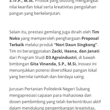
S.Tr.P., M.Sc.
Produk yang diusung mengangkat
nilai kearifan lokal serta kreativitas pengolahan
pangan yang berkelanjutan.
Selain itu, prestasi gemilang juga diraih oleh
Tim
Noko
yang memperoleh penghargaan
Proposal
Terbaik
melalui produk
“Nori Daun Singkong”
.
Tim ini beranggotakan
Zacki, Hasna, dan Janati
dari Program Studi
D3 Agroindustri
, di bawah
bimbingan
Gita Vinanda, S.P., M.Si.
Inovasi ini
menunjukkan potensi diversifikasi pangan lokal
yang bernilai tambah dan berdaya saing.
Jurusan Pertanian Politeknik Negeri Subang
mengapresiasi capaian para mahasiswa dan
dosen pembimbing yang telah berkontribusi aktif
dalam mendukung pengembangan kreativitas,