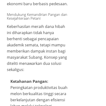
ekonomi baru berbasis pedesaan.
ink Panel
Mendukung Kemandirian Pangan dan
 oku
Kesejahteraan Petani
Keberhasilan meraih dana hibah
ink Panel
ini diharapkan tidak hanya
berhenti sebagai pencapaian
ink Panel
akademik semata, tetapi mampu
memberikan dampak instan bagi
l Oku
masyarakat Subang. Konsep yang
diteliti menawarkan dua solusi
ink
sekaligus:
ink panel
Ketahanan Pangan:
Peningkatan produktivitas buah
ink
melon berkualitas tinggi secara
ink
berkelanjutan dengan efisiensi