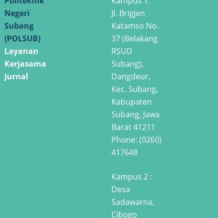
Politeknik
Kampus 1:
Negeri
Jl. Brigjen
ink panel
Subang
Katamso No.
(POLSUB)
37 (Belakang
ink panel
Layanan
RSUD
ink panel
Kerjasama
Subang),
Jurnal
Dangdeur,
ink satın al
Kec. Subang,
Kabupaten
ink Panel
Subang, Jawa
Barat 41211
ink paketleri
Phone: (0260)
417648
ink satın al
Kampus 2 :
ink panel
Desa
Sadawarna,
ink satın al
Cibogo