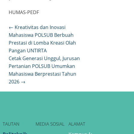
ink panel
HUMAS-PEDF
ink panel
Post
←
Kreativitas dan Inovasi
navigation
Mahasiswa POLSUB Berbuah
ink
Prestasi di Lomba Kreasi Olah
Pangan UNTIRTA
ink panel
Cetak Generasi Unggul, Jurusan
Pertanian POLSUB Umumkan
ink panel
Mahasiswa Berprestasi Tahun
2026
→
ink panel
ink panel
ink panel
TAUTAN
MEDIA SOSIAL
ALAMAT
ink panel