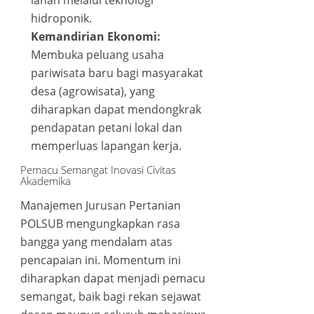
lahan melalui teknologi
ink
hidroponik.
Kemandirian Ekonomi:
ink panel
Membuka peluang usaha
pariwisata baru bagi masyarakat
ink panel
desa (agrowisata), yang
diharapkan dapat mendongkrak
ink
pendapatan petani lokal dan
memperluas lapangan kerja.
ink
Pemacu Semangat Inovasi Civitas
Akademika
acklink
Manajemen Jurusan Pertanian
POLSUB mengungkapkan rasa
ink
bangga yang mendalam atas
pencapaian ini. Momentum ini
ink panel
diharapkan dapat menjadi pemacu
semangat, baik bagi rekan sejawat
ink panel