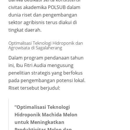
ink panel
civitas akademika POLSUB dalam
dunia riset dan pengembangan
ink panel
sektor agribisnis terus diakui di
tingkat daerah.
ink panel
Optimalisasi Teknologi Hidroponik dan
Agrowisata di Sagalaherang
ink panel
Dalam program pendanaan tahun
ink panel
ini, Ibu Fitri Audia mengusung
penelitian strategis yang berfokus
ink panel
pada pengembangan potensi lokal.
Riset tersebut berjudul:
ink panel
ink panel
“Optimalisasi Teknologi
Hidroponik Machida Melon
ink panel
untuk Meningkatkan
Produktivitas Melon dan