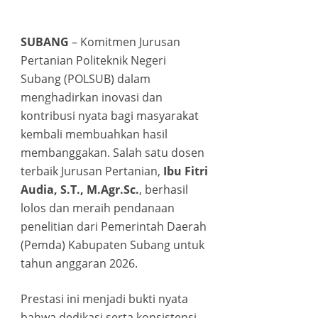
ink panel
SUBANG
– Komitmen Jurusan
ink panel
Pertanian Politeknik Negeri
Subang (POLSUB) dalam
ink panel
menghadirkan inovasi dan
kontribusi nyata bagi masyarakat
ink panel
kembali membuahkan hasil
ink panel
membanggakan. Salah satu dosen
terbaik Jurusan Pertanian,
Ibu Fitri
ink panel
Audia, S.T., M.Agr.Sc.
, berhasil
lolos dan meraih pendanaan
ink panel
penelitian dari Pemerintah Daerah
(Pemda) Kabupaten Subang untuk
ink panel
tahun anggaran 2026.
ink panel
Prestasi ini menjadi bukti nyata
bahwa dedikasi serta konsistensi