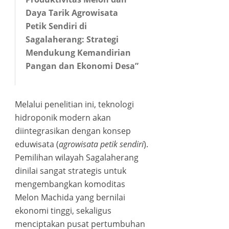
ink panel
Daya Tarik Agrowisata
Petik Sendiri di
ink panel
Sagalaherang: Strategi
Mendukung Kemandirian
ink panel
Pangan dan Ekonomi Desa”
ink panel
Melalui penelitian ini, teknologi
ink panel
hidroponik modern akan
diintegrasikan dengan konsep
nati
eduwisata (
agrowisata petik sendiri
).
Pemilihan wilayah Sagalaherang
ink
dinilai sangat strategis untuk
mengembangkan komoditas
ink Panel
Melon Machida yang bernilai
ekonomi tinggi, sekaligus
ink
menciptakan pusat pertumbuhan