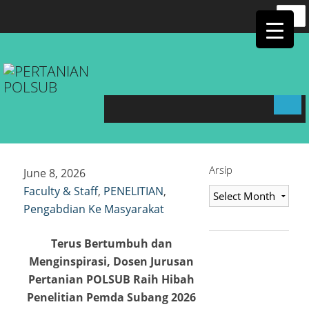
ink panel
Searc
for:
ink panel
ink
ink
ink
Arsip
June 8, 2026
ink
Faculty & Staff
,
PENELITIAN
,
Arsip
Pengabdian Ke Masyarakat
ink panel
Terus Bertumbuh dan
ink panel
Menginspirasi, Dosen Jurusan
Pertanian POLSUB Raih Hibah
ink panel
Penelitian Pemda Subang 2026