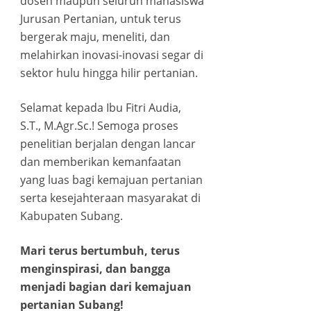
dosen maupun seluruh mahasiswa
ink panel
Jurusan Pertanian, untuk terus
bergerak maju, meneliti, dan
ink panel
melahirkan inovasi-inovasi segar di
sektor hulu hingga hilir pertanian.
ink panel
Selamat kepada Ibu Fitri Audia,
ink panel
S.T., M.Agr.Sc.! Semoga proses
penelitian berjalan dengan lancar
ink panel
dan memberikan kemanfaatan
yang luas bagi kemajuan pertanian
ink panel
serta kesejahteraan masyarakat di
Kabupaten Subang.
ink panel
Mari terus bertumbuh, terus
ink panel
menginspirasi, dan bangga
menjadi bagian dari kemajuan
ink panel
pertanian Subang!