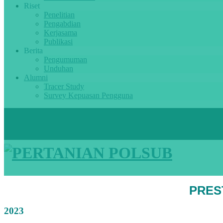
Riset
Penelitian
Pengabdian
Kerjasama
Publikasi
Berita
Pengumuman
Unduhan
Alumni
Tracer Study
Survey Kepuasan Pengguna
PRES
2023