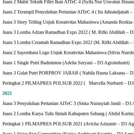
Juara 2 Mahir Teknik Fillet Ikan AITeC 4 (Syifa Nur Uswatun Hasan
Juara 2 Terampil Penyuluhan Pertanian AITeC 4 ( Ira Jahratuljanah –
Juara 3 Story Telling Unjuk Kreativitas Mahasiswa (Amanda Rezkia-
Juara 3 Lomba Adzan Ramadhan Expo 2022 ( M. Rifki Abdillah – D3
Juara 3 Lomba Ceramah Ramadhan Expo 2022 (M. Rifki Abdillah – 
Juara 2 Sayembara Logo Unjuk Kreativitas Mahasiswa (Silvia Nuroh
Juara 1 Single Putri Badminton (Adelia Suryani – D3 Agroindustri)
Juara 3 Gulat Putri PORPROV JABAR ( Nabila Hasna Laksana – D3
Peringkat 2 PILMAPRES POLSUB 2022 ( Marcella Nurbaeti – D3 A
2021
Juara 3 Penyuluhan Pertanian AITeC 3 (Siska Nurasyiah Jamil – D3 A
Juara 2 Lomba Karya Tulis Ilmiah Kabupaten Subang ( Abdul Karim; 
Peringkat 1 PILMAPRES POLSUB 2021 (Avicha Azizanie – D3 Agro
Juara 1 Voice Star Competition (Yanisa Andriyani Sasmita – D3 Agroi