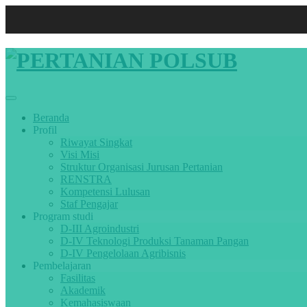
Search for:
Search
Beranda
Profil
Riwayat Singkat
Visi Misi
Struktur Organisasi Jurusan Pertanian
RENSTRA
Kompetensi Lulusan
Staf Pengajar
Program studi
D-III Agroindustri
D-IV Teknologi Produksi Tanaman Pangan
D-IV Pengelolaan Agribisnis
Pembelajaran
Fasilitas
Akademik
Kemahasiswaan