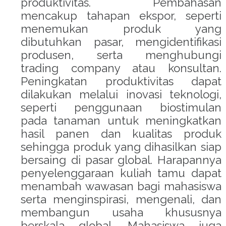
produktivitas. Pembahasan
acklink panel
mencakup tahapan ekspor, seperti
acklink panel
menemukan produk yang
dibutuhkan pasar, mengidentifikasi
acklink panel
produsen, serta menghubungi
trading company atau konsultan.
acklink panel
Peningkatan produktivitas dapat
dilakukan melalui inovasi teknologi,
acklink panel
seperti penggunaan biostimulan
pada tanaman untuk meningkatkan
acklink panel
hasil panen dan kualitas produk
sehingga produk yang dihasilkan siap
lluminati
bersaing di pasar global. Harapannya
penyelenggaraan kuliah tamu dapat
acklink
menambah wawasan bagi mahasiswa
acklink Panel
serta menginspirasi, mengenali, dan
membangun usaha khususnya
acklink
berskala global. Mahasiswa juga