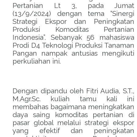
Pertanian Lt 3, pada Jumat
acklink panel
(13/9/2024) dengan tema “Sinergi
acklink panel
Strategi Ekspor dan Peningkatan
Produksi Komoditas Pertanian
acklink panel
Indonesia”. Sebanyak 56 mahasiswa
Prodi D4 Teknologi Produksi Tanaman
acklink panel
Pangan nampak antusias mengikuti
perkuliahan ini.
acklink panel
acklink panel
Dengan dipandu oleh Fitri Audia, S.T.,
acklink panel
M.Agr.Sc. kuliah tamu kali ini
membahas bagaimana meningkatkan
acklink panel
daya saing komoditas pertanian di
pasar global melalui strategi ekspor
acklink panel
yang efektif dan peningkatan