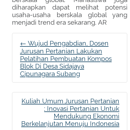
diharapkan dapat melihat potensi
acklink Panel
usaha-usaha berskala global yang
menjadi trend era sekarang. AR
acklink
Post
asal oku
←
Wujud Pengabdian, Dosen
Jurusan Pertanian Lakukan
navigation
acklink Panel
Pelatihan Pembuatan Kompos
Blok Di Desa Sidajaya
acklink Panel
Cipunagara Subang
asal Oku
acklink
Kuliah Umum Jurusan Pertanian
: Inovasi Pertanian Untuk
acklink panel
Mendukung Ekonomi
Berkelanjutan Menuju Indonesia
acklink