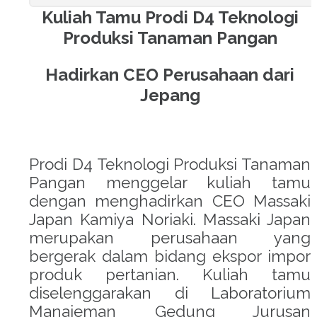
Kuliah Tamu Prodi D4 Teknologi
acklink panel
Produksi Tanaman Pangan
acklink panel
Hadirkan CEO Perusahaan dari
acklink panel
Jepang
acklink panel
acklink panel
Prodi D4 Teknologi Produksi Tanaman
Pangan menggelar kuliah tamu
acklink panel
dengan menghadirkan CEO Massaki
Japan Kamiya Noriaki. Massaki Japan
acklink panel
merupakan perusahaan yang
bergerak dalam bidang ekspor impor
acklink panel
produk pertanian. Kuliah tamu
diselenggarakan di Laboratorium
acklink panel
Manajeman Gedung Jurusan