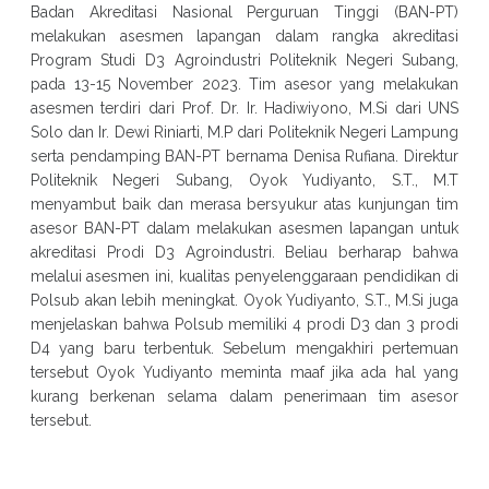
Badan Akreditasi Nasional Perguruan Tinggi (BAN-PT)
melakukan asesmen lapangan dalam rangka akreditasi
Program Studi D3 Agroindustri Politeknik Negeri Subang,
pada 13-15 November 2023. Tim asesor yang melakukan
asesmen terdiri dari Prof. Dr. Ir. Hadiwiyono, M.Si dari UNS
Solo dan Ir. Dewi Riniarti, M.P dari Politeknik Negeri Lampung
serta pendamping BAN-PT bernama Denisa Rufiana. Direktur
Politeknik Negeri Subang, Oyok Yudiyanto, S.T., M.T
menyambut baik dan merasa bersyukur atas kunjungan tim
asesor BAN-PT dalam melakukan asesmen lapangan untuk
akreditasi Prodi D3 Agroindustri. Beliau berharap bahwa
melalui asesmen ini, kualitas penyelenggaraan pendidikan di
Polsub akan lebih meningkat. Oyok Yudiyanto, S.T., M.Si juga
menjelaskan bahwa Polsub memiliki 4 prodi D3 dan 3 prodi
D4 yang baru terbentuk. Sebelum mengakhiri pertemuan
tersebut Oyok Yudiyanto meminta maaf jika ada hal yang
kurang berkenan selama dalam penerimaan tim asesor
tersebut.