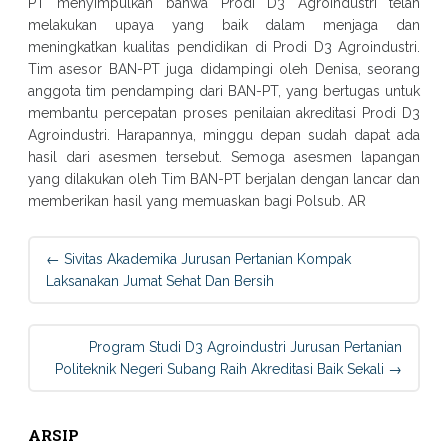
PT menyimpulkan bahwa Prodi D3 Agroindustri telah
melakukan upaya yang baik dalam menjaga dan
meningkatkan kualitas pendidikan di Prodi D3 Agroindustri.
Tim asesor BAN-PT juga didampingi oleh Denisa, seorang
anggota tim pendamping dari BAN-PT, yang bertugas untuk
membantu percepatan proses penilaian akreditasi Prodi D3
Agroindustri. Harapannya, minggu depan sudah dapat ada
hasil dari asesmen tersebut. Semoga asesmen lapangan
yang dilakukan oleh Tim BAN-PT berjalan dengan lancar dan
memberikan hasil yang memuaskan bagi Polsub. AR
Post
←
Sivitas Akademika Jurusan Pertanian Kompak
navigation
Laksanakan Jumat Sehat Dan Bersih
Program Studi D3 Agroindustri Jurusan Pertanian
Politeknik Negeri Subang Raih Akreditasi Baik Sekali
→
ARSIP