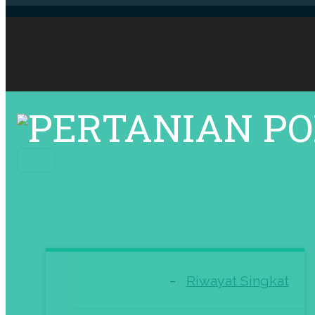
Search
for:
Riwayat Singkat