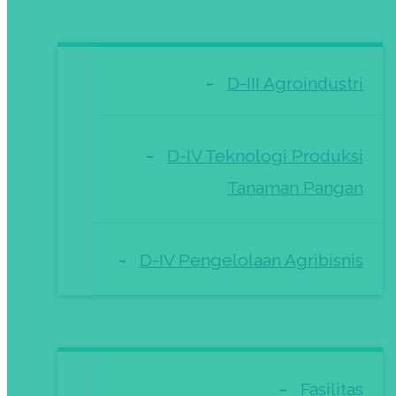
D-III Agroindustri
D-IV Teknologi Produksi
Tanaman Pangan
D-IV Pengelolaan Agribisnis
Fasilitas