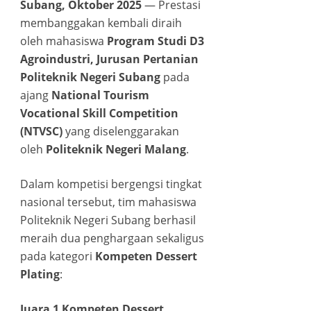
Subang, Oktober 2025
— Prestasi
link panel
membanggakan kembali diraih
oleh mahasiswa
Program Studi D3
link panel
Agroindustri, Jurusan Pertanian
Politeknik Negeri Subang
pada
link panel
ajang
National Tourism
Vocational Skill Competition
link panel
(NTVSC)
yang diselenggarakan
link panel
oleh
Politeknik Negeri Malang
.
link panel
Dalam kompetisi bergengsi tingkat
nasional tersebut, tim mahasiswa
link panel
Politeknik Negeri Subang berhasil
meraih dua penghargaan sekaligus
link panel
pada kategori
Kompeten Dessert
Plating
:
link panel
Juara 1 Kompeten Dessert