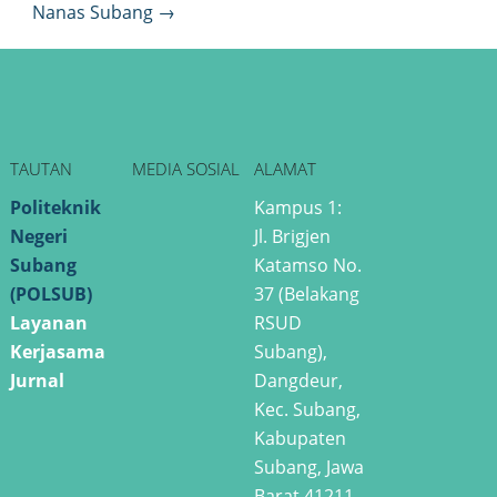
Nanas Subang
→
link panel
link panel
link panel
TAUTAN
MEDIA SOSIAL
ALAMAT
link panel
Politeknik
Kampus 1:
Negeri
Jl. Brigjen
link panel
Subang
Katamso No.
(POLSUB)
37 (Belakang
link panel
Layanan
RSUD
Kerjasama
Subang),
link panel
Jurnal
Dangdeur,
Kec. Subang,
link panel
Kabupaten
Subang, Jawa
link panel
Barat 41211