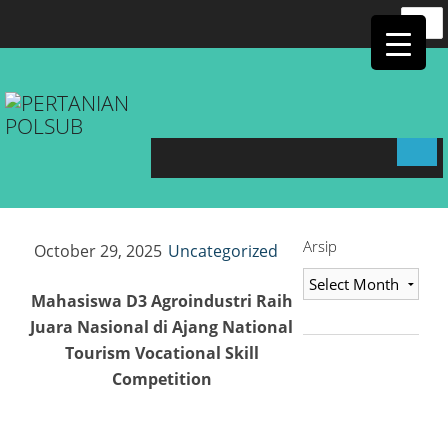
link panel
Searc
for:
link panel
link
link
link
Arsip
October 29, 2025
Uncategorized
link
Arsip
Mahasiswa D3 Agroindustri Raih
link panel
Juara Nasional di Ajang National
Tourism Vocational Skill
link panel
Competition
link panel