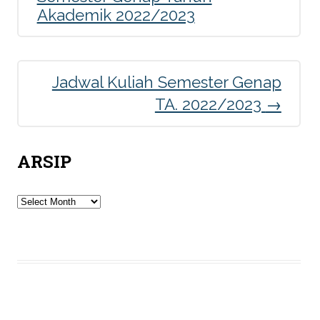
panel
Akademik 2022/2023
panel
Jadwal Kuliah Semester Genap
panel
TA. 2022/2023
→
panel
panel
ARSIP
panel
Arsip
panel
panel
panel