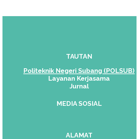
panel
panel
panel
panel
TAUTAN
panel
Politeknik Negeri Subang (POLSUB)
Layanan Kerjasama
Jurnal
MEDIA SOSIAL
Panel
ALAMAT
Panel