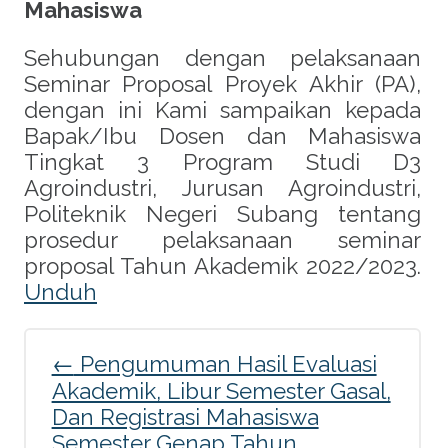
Mahasiswa
panel
Sehubungan dengan pelaksanaan
panel
Seminar Proposal Proyek Akhir (PA),
dengan ini Kami sampaikan kepada
panel
Bapak/Ibu Dosen dan Mahasiswa
Tingkat 3 Program Studi D3
panel
Agroindustri, Jurusan Agroindustri,
Politeknik Negeri Subang tentang
panel
prosedur pelaksanaan seminar
proposal Tahun Akademik 2022/2023.
panel
Unduh
panel
Post
←
Pengumuman Hasil Evaluasi
panel
Akademik, Libur Semester Gasal,
navigation
Dan Registrasi Mahasiswa
panel
Semester Genap Tahun